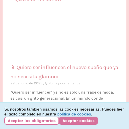
📱 Quiero ser influencer: el nuevo sueño que ya
no necesita glamour
28 de junio de 2025
No hay comentarios
“Quiero ser influencer” ya no es solo una frase de moda,
es casi un grito generacional. En un mundo donde
mostrar la vida en redes se ha vuelto rutina, cada vez más
Si, nosotros también usamos las cookies necesarias. Puedes leer
personas quieren convertir su día a día en contenido… y
el texto completo en nuestra
política de cookies
.
cobrar por ello. Pero detrás de los filtros y las
Aceptar las obligatorias
Aceptar cookies
colaboraciones, hay una verdad incómoda: la exposición
tiene un precio. Y no siempre es tan bonito como parece.