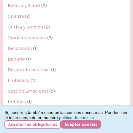
Belleza y Salud
(5)
Crianza
(2)
Crítica y opinión
(2)
Cuidado personal
(3)
Decoración
(1)
Deporte
(1)
Desarrollo personal
(1)
Embarazo
(1)
Gestión Emocional
(5)
Hobbies
(1)
Hogar
(2)
Si, nosotros también usamos las cookies necesarias. Puedes leer
el texto completo en nuestra
política de cookies
.
Mascotas
(1)
Aceptar las obligatorias
Aceptar cookies